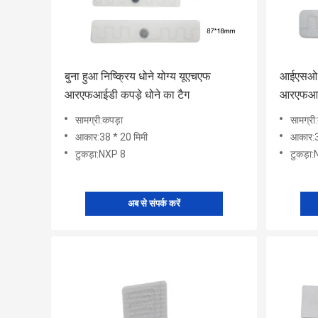
बुना हुआ निष्क्रिय धोने योग्य यूएचएफ
आईएसओ 14
आरएफआईडी कपड़े धोने का टैग
आरएफआई
सामग्री:कपड़ा
सामग्री
आकार:38 * 20 मिमी
आकार:3
टुकड़ा:NXP 8
टुकड़ा
अब से संपर्क करें