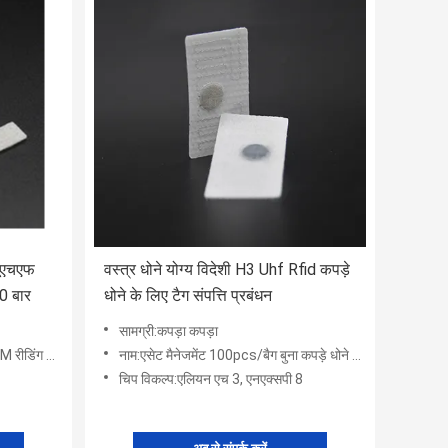
ूएचएफ
वस्त्र धोने योग्य विदेशी H3 Uhf Rfid कपड़े
80 बार
धोने के लिए टैग संपत्ति प्रबंधन
सामग्री:कपड़ा कपड़ा
्टेंस 80 बार
नाम:एसेट मैनेजमेंट 100pcs/बैग बुना कपड़े धोने के आरएफआईडी टैग
चिप विकल्प:एलियन एच 3, एनएक्सपी 8