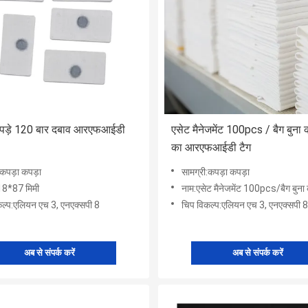
पड़े 120 बार दबाव आरएफआईडी
एसेट मैनेजमेंट 100pcs / बैग बुना क
का आरएफआईडी टैग
:कपड़ा कपड़ा
सामग्री:कपड़ा कपड़ा
8*87 मिमी
नाम:एसेट मैनेजमेंट 100pcs/बैग बुना कपड़े धोने के
कल्प:एलियन एच 3, एनएक्सपी 8
चिप विकल्प:एलियन एच 3, एनएक्सपी 8
अब से संपर्क करें
अब से संपर्क करें