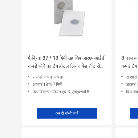
फैब्रिक 87 * 18 मिमी उह चिप आरएफआईडी
8 नरम क
कपड़े धोने का टैग होटल लिनन बेड शीट सेट
कपड़े टैग
प्रबंधन के लिए
सामग्री:कपड़ा कपड़ा
सामग्री
आकार:18*87 मिमी
आकार:1
चिप विकल्प:एलियन एच 3, एनएक्सपी 8
चिप वि
अब से संपर्क करें